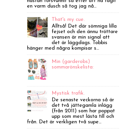
nästan försvunnit så efter att ha tagit
en varm dusch så tog jag nå...
That's my cue.
Alltså! Det där sömniga lilla
fejset och den ännu tröttare
svansen är min signal att
det är läggdags. Tobbis
hänger med några kompisar s...
Min (garderobs)
sommarönskelista:
Mystisk trafik.
De senaste veckorna så är
det två jättegamla inlägg
(från 2011) som har poppat
upp som mest lästa till och
från. Det är verkligen två supe...