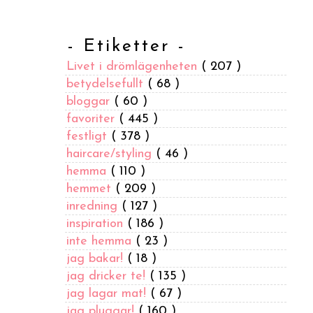
- Etiketter -
Livet i drömlägenheten
( 207 )
betydelsefullt
( 68 )
bloggar
( 60 )
favoriter
( 445 )
festligt
( 378 )
haircare/styling
( 46 )
hemma
( 110 )
hemmet
( 209 )
inredning
( 127 )
inspiration
( 186 )
inte hemma
( 23 )
jag bakar!
( 18 )
jag dricker te!
( 135 )
jag lagar mat!
( 67 )
jag pluggar!
( 160 )