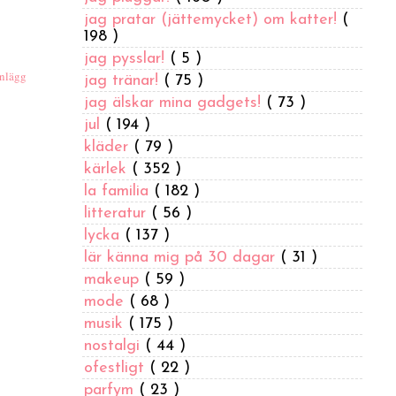
jag pratar (jättemycket) om katter!
(
198 )
jag pysslar!
( 5 )
inlägg
jag tränar!
( 75 )
jag älskar mina gadgets!
( 73 )
jul
( 194 )
kläder
( 79 )
kärlek
( 352 )
la familia
( 182 )
litteratur
( 56 )
lycka
( 137 )
lär känna mig på 30 dagar
( 31 )
makeup
( 59 )
mode
( 68 )
musik
( 175 )
nostalgi
( 44 )
ofestligt
( 22 )
parfym
( 23 )