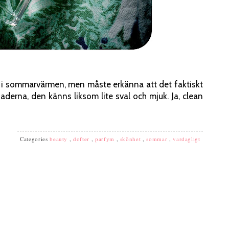
ng i sommarvärmen, men måste erkänna att det faktiskt
aderna, den känns liksom lite sval och mjuk. Ja, clean
Categories
beauty
,
dofter
,
parfym
,
skönhet
,
sommar
,
vardagligt