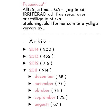
Fuuuuuuuu**
Alltså just nu. ... GAH. Jag är så
IRRITERAD och frustrerad över
bristfälliga idiotiska
utbildningsplattformar som är otydliga
virrvarr av...
- Arkiv -
►
2014
( 202 )
►
2013
( 452 )
►
2012
( 716 )
▼
2011
( 914 )
►
december
( 68 )
►
november
( 77 )
►
oktober
( 75 )
►
september
( 72 )
►
augusti
( 87 )