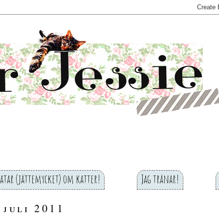
ratar (jättemycket) om katter!
Jag tränar!
 juli 2011