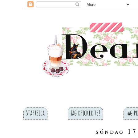
Startsida
Jag dricker te!
Jag p
söndag 17