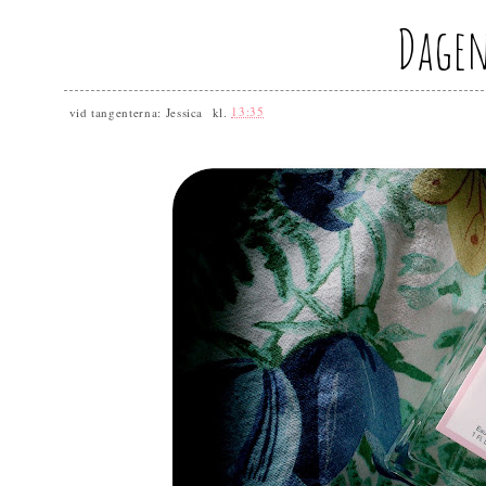
Dagen
vid tangenterna:
Jessica
kl.
13:35