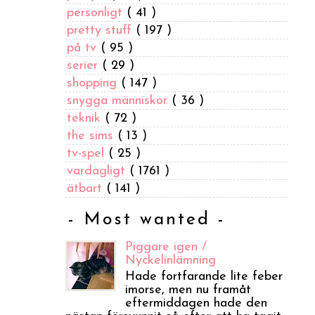
personligt
( 41 )
pretty stuff
( 197 )
på tv
( 95 )
serier
( 29 )
shopping
( 147 )
snygga människor
( 36 )
teknik
( 72 )
the sims
( 13 )
tv-spel
( 25 )
vardagligt
( 1761 )
ätbart
( 141 )
- Most wanted -
Piggare igen /
Nyckelinlämning
Hade fortfarande lite feber
imorse, men nu framåt
eftermiddagen hade den