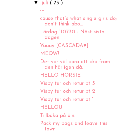
▼
juli
( 75 )
---
cause that´s what single girls do;
don´t think abo...
Lördag 110730 - Näst sista
dagen
Yaaay [CASCADA♥]
MEOW!
Det var väl bara att dra fram
den här igen då.
HELLO HORSIE
Visby tur och retur pt 3
Visby tur och retur pt 2
Visby tur och retur pt 1
HELLOU
Tillbaka på öin.
Pack my bags and leave this
town