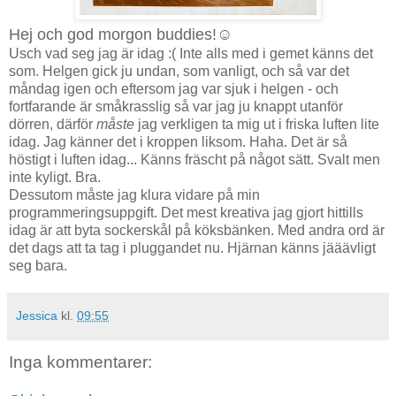
Hej och god morgon buddies!☺
Usch vad seg jag är idag :( Inte alls med i gemet känns det
som. Helgen gick ju undan, som vanligt, och så var det
måndag igen och eftersom jag var sjuk i helgen - och
fortfarande är småkrasslig så var jag ju knappt utanför
dörren, därför
måste
jag verkligen ta mig ut i friska luften lite
idag. Jag känner det i kroppen liksom. Haha. Det är så
höstigt i luften idag... Känns fräscht på något sätt. Svalt men
inte kyligt. Bra.
Dessutom måste jag klura vidare på min
programmeringsuppgift. Det mest kreativa jag gjort hittills
idag är att byta sockerskål på köksbänken. Med andra ord är
det dags att ta tag i pluggandet nu. Hjärnan känns jääävligt
seg bara.
Jessica
kl.
09:55
Inga kommentarer: