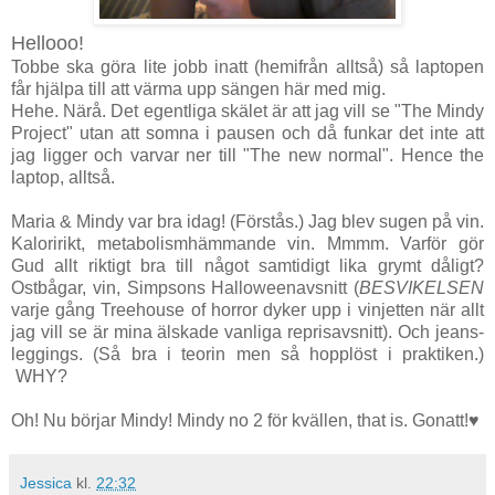
Hellooo!
Tobbe ska göra lite jobb inatt (hemifrån alltså) så laptopen
får hjälpa till att värma upp sängen här med mig.
Hehe. Närå. Det egentliga skälet är att jag vill se "The Mindy
Project" utan att somna i pausen och då funkar det inte att
jag ligger och varvar ner till "The new normal". Hence the
laptop, alltså.
Maria & Mindy var bra idag! (Förstås.) Jag blev sugen på vin.
Kaloririkt, metabolismhämmande vin. Mmmm. Varför gör
Gud allt riktigt bra till något samtidigt lika grymt dåligt?
Ostbågar, vin, Simpsons Halloweenavsnitt (
BESVIKELSEN
varje gång Treehouse of horror dyker upp i vinjetten när allt
jag vill se är mina älskade vanliga reprisavsnitt). Och jeans-
leggings. (Så bra i teorin men så hopplöst i praktiken.)
WHY?
Oh! Nu börjar Mindy! Mindy no 2 för kvällen, that is. Gonatt!♥
Jessica
kl.
22:32